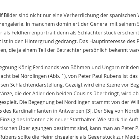
lf Bilder sind nicht nur eine Verherrlichung der spanischen
rengalerie. In manchem dominiert der General mit seinem S
er als Feldherrenportrait denn als Schlachtenstück erschein
 ist in den Hintergrund gedrängt. Das Hauptinteresse des P
en, die ja einem Teil der Betrachter persönlich bekannt war
egnung König Ferdinands von Böhmen und Ungarn mit dem 
lacht bei Nördlingen (Abb. 1), von Peter Paul Rubens ist das
sen Schlachtendarstellung. Gezeigt wird eine Szene vor Beg
ränze, die der Adler den beiden Cousins überbringt, wird a
gespielt. Die Begegnung bei Nördlingen stammt von der 
s
des Kardinalinfanten in Antwerpen [3]. Der Sieg von Nör
 Einzug des Infanten als neuer Statthalter. Wie stark die Au
itischen Überlegungen bestimmt sind, kann man an Peter Pa
 Rubens sollte die Heinrichsgalerie als Gegenstück zur Medi