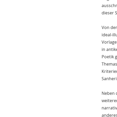
ausschm
dieser S
Von der
ideal-i
Vorlage
in anti
Poetik 
Themas 
Kriteri
Sanheri
Neben d
weitere
narrati
anderes