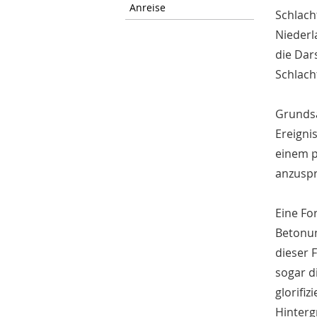
Anreise
Schlach
Niederl
die Dar
Schlach
Grundsä
Ereigni
einem p
anzuspr
Eine Fo
Betonun
dieser 
sogar d
glorifi
Hinterg