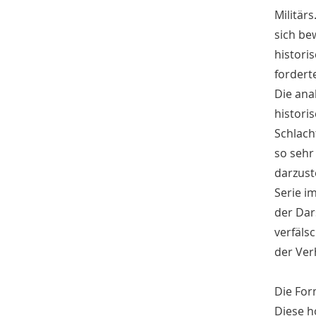
Militär
sich be
histori
fordert
Die ana
histori
Schlach
so sehr
darzust
Serie i
der Dar
verfäls
der Ver
Die For
Diese h